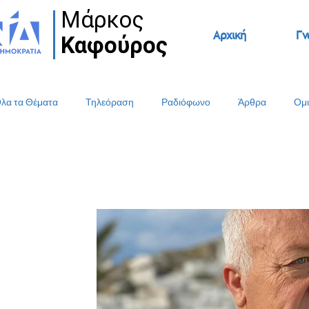
Μάρκος
Μάρκος
Αρχική
Γν
Καφούρος
Καφούρος
λα τα Θέματα
Τηλεόραση
Ραδιόφωνο
Άρθρα
Ομι
Δελτία Τύπου
Συνεντεύξεις