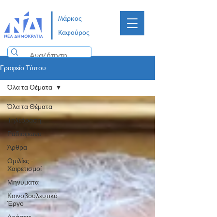
Μάρκος
Καφούρος
Γραφείο Τύπου
Όλα τα Θέματα
Όλα τα Θέματα
Τηλεόραση
Ραδιόφωνο
Άρθρα
Ομιλίες -
Χαιρετισμοί
Μηνύματα
Κοινοβουλευτικό
Έργο