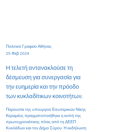
Πολιτικό Γραφείο Αθήνας
25 Φεβ 2024
Η τελετή αντανακλούσε τη
δέσμευση για συνεργασία για
την ευημερία και την πρόοδο
των κυκλαδίτικων κοινοτήτων.
Παρουσία τ
ης
 υπουργού Εσωτερικών Νίκ
ης
Κεραμέο
ς 
πραγματοποιήθηκε η κοπή της 
πρωτοχρονιάτικης πίτας από τη
ΔΕΕΠ 
Κυκλάδων και τον Δήμο Σύρου
. 
Η εκδήλωση 