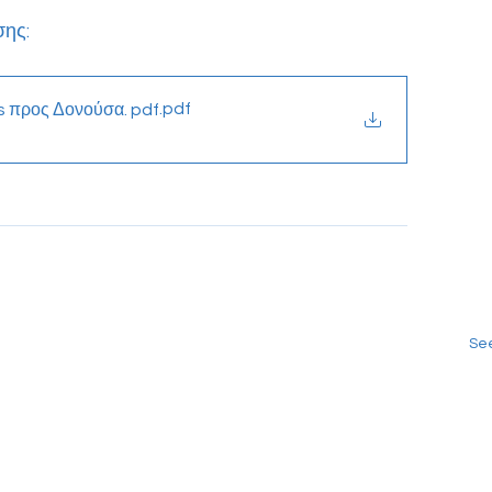
σης:
.pdf
s προς Δονούσα. pdf
See