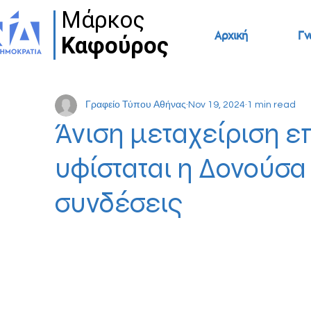
Μάρκος
Μάρκος
Αρχική
Γν
Καφούρος
Καφούρος
Γραφείο Τύπου Αθήνας
Nov 19, 2024
1 min read
Άνιση μεταχείριση ε
υφίσταται η Δονούσα 
συνδέσεις