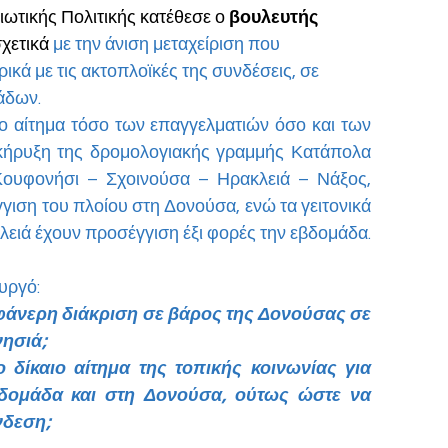
ωτικής Πολιτικής κατέθεσε ο
 βουλευτής 
χετικά
με την άνιση μεταχείριση που 
ικά με τις ακτοπλοϊκές της συνδέσεις, σε 
άδων.
ιο αίτημα τόσο των επαγγελματιών όσο και των 
οκήρυξη της δρομολογιακής γραμμής Κατάπολα 
ουφονήσι – Σχοινούσα – Ηρακλειά – Νάξος, 
ιση του πλοίου στη Δονούσα, ενώ τα γειτονικά 
λειά έχουν προσέγγιση έξι φορές την εβδομάδα.
υργό:
λοφάνερη διάκριση σε βάρος της Δονούσας σε 
νησιά;
 δίκαιο αίτημα της τοπικής κοινωνίας για 
ομάδα και στη Δονούσα, ούτως ώστε να 
νδεση;