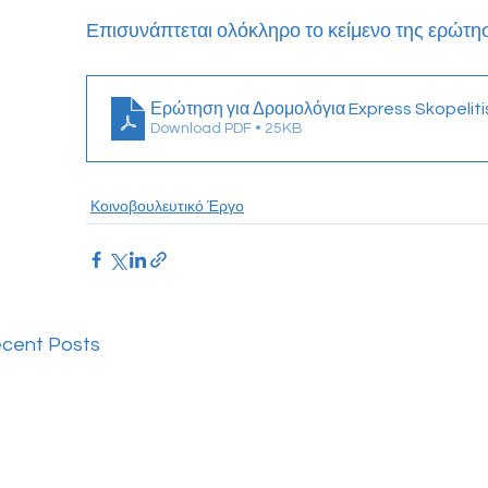
Επισυνάπτεται ολόκληρο το κείμενο της ερώτη
Ερώτηση για Δρομολόγια Express Skopeliti
Download PDF • 25KB
Κοινοβουλευτικό Έργο
cent Posts