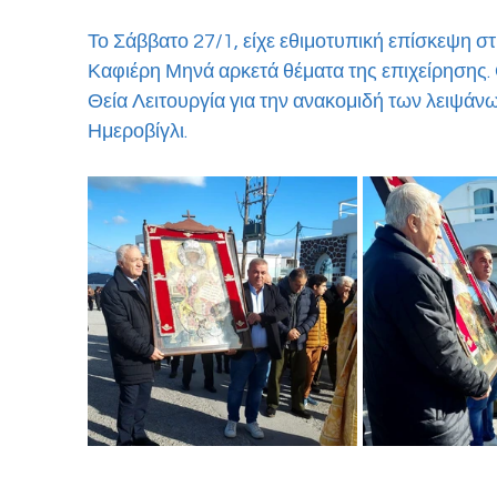
Το Σάββατο 27/1, είχε εθιμοτυπική επίσκεψη στη
Καφιέρη Μηνά αρκετά θέματα της επιχείρησης.
Θεία Λειτουργία για την ανακομιδή των λειψάν
Ημεροβίγλι.