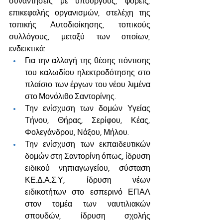
συναντήσεις με υπουργούς, φορείς, 
επικεφαλής οργανισμών, στελέχη της 
τοπικής Αυτοδιοίκησης, τοπικούς 
συλλόγους, μεταξύ των οποίων, 
ενδεικτικά:
Για την αλλαγή της θέσης πόντισης 
του καλωδίου ηλεκτροδότησης στο 
πλαίσιο των έργων του νέου λιμένα 
στο Μονόλιθο Σαντορίνης.
Την ενίσχυση των δομών Υγείας 
Τήνου, Θήρας, Σερίφου, Κέας, 
Φολεγάνδρου, Νάξου, Μήλου.
Την ενίσχυση των εκπαιδευτικών 
δομών στη Σαντορίνη όπως, ίδρυση 
ειδικού νηπιαγωγείου, σύσταση 
ΚΕ.Δ.Α.Σ.Υ, ίδρυση νέων 
ειδικοτήτων στο εσπερινό ΕΠΑΛ 
στον τομέα των ναυτιλιακών 
σπουδών, ίδρυση σχολής 