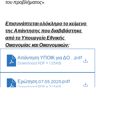
του προβλήματος
».
Επισυνάπτεται ολόκληρο το κείμενο 
της Απάντησης που διαβιβάστηκε 
από το Υπουργείο Εθνικής 
Οικονομίας και Οικονομικών:
.pdf
Απάντηση ΥΠΟΙΚ για ΔΟΥ Θήρας
Download PDF • 125KB
.pdf
Ερώτηση 07.05.2025
Download PDF • 715KB
Δελτία Τύπου