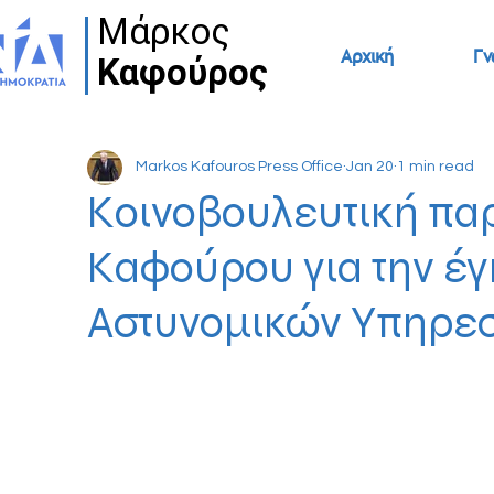
Μάρκος
Μάρκος
Αρχική
Γν
Καφούρος
Καφούρος
Markos Kafouros Press Office
Jan 20
1 min read
Κοινοβουλευτική πα
Καφούρου για την έγ
Αστυνομικών Υπηρεσ