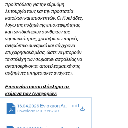
προϋπόθεση για την εύρυθμη 
λειτουργία τους και την προστασία 
κατοίκων και επισκεπτών. Οι Κυκλάδες, 
λόγω της αυξημένης επισκεψιμότητας 
και των ιδιαίτερων συνθηκών της 
νησιωτικότητας, χρειάζονται επαρκές 
ανθρώπινο δυναμικό και σύγχρονα 
επιχειρησιακά μέσα, ώστε να μπορούν 
τα στελέχη των σωμάτων ασφαλείας να 
ανταποκρίνονται αποτελεσματικά στις 
αυξημένες υπηρεσιακές ανάγκες».
Επισυνάπτονται ολόκληρα τα 
κείμενα των Αναφορών:
.pdf
16.04.2026 Ενίσχυση Λιμενικών Υπηρεσιών
Download PDF • 867KB