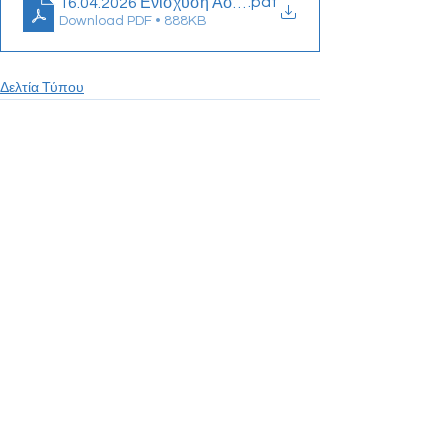
.pdf
16.04.2026 Ενίσχυση Αστυνομικών Υπηρεσιών
Download PDF • 888KB
Δελτία Τύπου
See All
Recent Posts