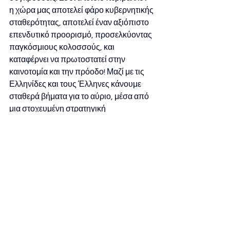
η χώρα μας αποτελεί φάρο κυβερνητικής 
σταθερότητας, αποτελεί έναν αξιόπιστο 
επενδυτικό προορισμό, προσελκύοντας 
παγκόσμιους κολοσσούς, και 
καταφέρνει να πρωτοστατεί στην 
καινοτομία και την πρόοδο! Μαζί με τις 
Ελληνίδες και τους Έλληνες κάνουμε 
σταθερά βήματα για το αύριο, μέσα από 
μια στοχευμένη στρατηγική 
σταθερότητας και ανάπτυξης». 
Επισυνάπτεται ο 
διαδικτυακός σύνδεσμος της 
ομιλίας :
https://collab.parliament.gr/~Zqv0w
Δελτία Τύπου