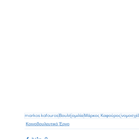
markos kafouros
Βουλή
ομιλία
Μάρκος Καφούρος
νομοσχέ
Κοινοβουλευτικό Έργο