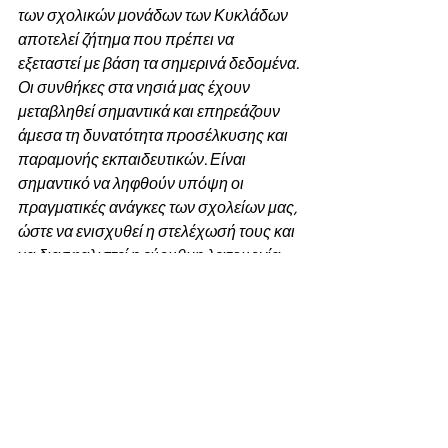
των σχολικών μονάδων των Κυκλάδων 
αποτελεί ζήτημα που πρέπει να 
εξεταστεί με βάση τα σημερινά δεδομένα. 
Οι συνθήκες στα νησιά μας έχουν 
μεταβληθεί σημαντικά και επηρεάζουν 
άμεσα τη δυνατότητα προσέλκυσης και 
παραμονής εκπαιδευτικών. Είναι 
σημαντικό να ληφθούν υπόψη οι 
πραγματικές ανάγκες των σχολείων μας, 
ώστε να ενισχυθεί η στελέχωσή τους και 
να διασφαλιστεί η εύρυθμη λειτουργία 
τους
».
Επισυνάπτεσαι ολόκληρο το κείμενο 
της Ερώτησης:
.pdf
Ερώτηση 06.07.2026
Download PDF • 607KB