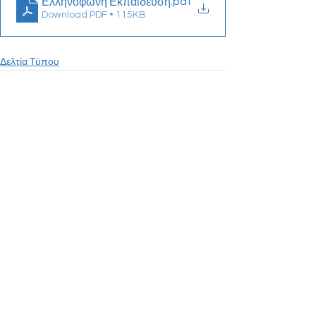
.pdf
Ελληνόφωνη Εκπαίδευση
Download PDF • 115KB
Δελτία Τύπου
See All
Recent Posts