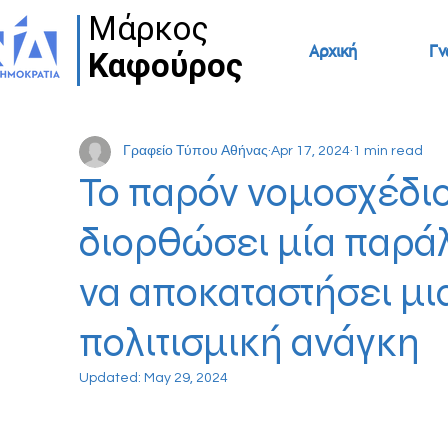
Μάρκος
Μάρκος
Αρχική
Γν
Καφούρος
Καφούρος
Γραφείο Τύπου Αθήνας
Apr 17, 2024
1 min read
Το παρόν νομοσχέδιο
διορθώσει μία παράλ
να αποκαταστήσει μι
πολιτισμική ανάγκη
Updated:
May 29, 2024